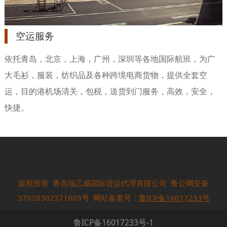
空运服务
依托青岛，北京，上海，广州，深圳等各地国际航班，为广
大毛衫，服装，纺织品及各种跨境电商货物，提供全套空
运，目的港机场清关，包税，送货到门服务，高效，安全，
快捷。
版权所有 青岛瑞乙威国际货运代理有限公司 鲁公网安备
37020302371603号 网站备案号：
鲁ICP备16017233号
鲁ICP备16017233号-1